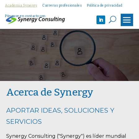
Academia Synergy
Carreras profesionales
Política de privacidad
Póngase en contacto con
U
Acerca de Synergy
APORTAR IDEAS, SOLUCIONES Y
SERVICIOS
Synergy Consulting ("Synergy") es líder mundial