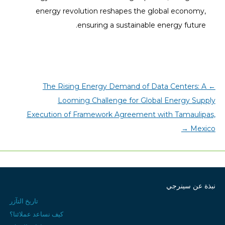
energy revolution reshapes the global economy,
ensuring a sustainable energy future.
The Rising Energy Demand of Data Centers: A
←
Looming Challenge for Global Energy Supply
Execution of Framework Agreement with Tamaulipas,
→
Mexico
نبذة عن سينرجي
تاريخ التآزر
كيف نساعد عملائنا؟