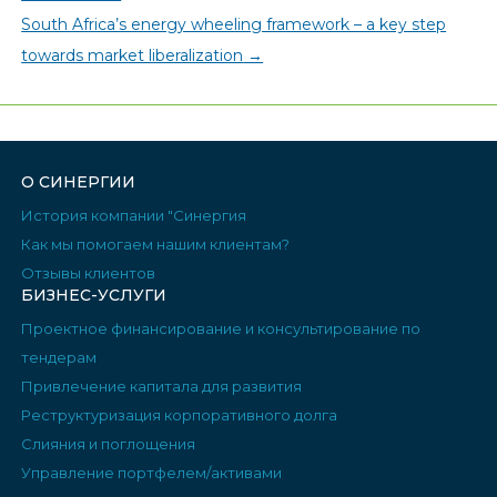
South Africa’s energy wheeling framework – a key step
towards market liberalization
→
О СИНЕРГИИ
История компании "Синергия
Как мы помогаем нашим клиентам?
Отзывы клиентов
БИЗНЕС-УСЛУГИ
Проектное финансирование и консультирование по
тендерам
Привлечение капитала для развития
Реструктуризация корпоративного долга
Слияния и поглощения
Управление портфелем/активами